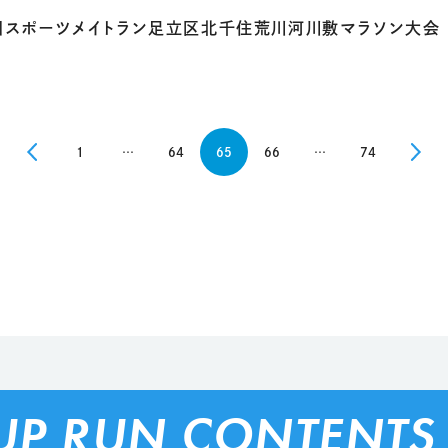
回スポーツメイトラン足立区北千住荒川河川敷マラソン大会
1
…
64
65
66
…
74
UP RUN CONTENTS