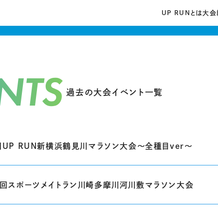
UP RUNとは
大会
NTS
過去の大会イベント一覧
回UP RUN新横浜鶴見川マラソン大会～全種目ver～
4回スポーツメイトラン川崎多摩川河川敷マラソン大会