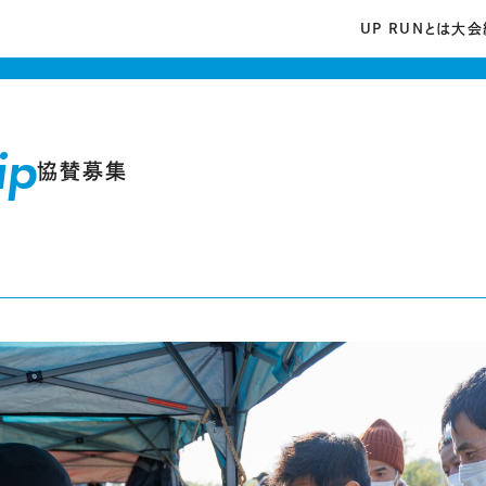
UP RUNとは
大会
ip
協賛募集