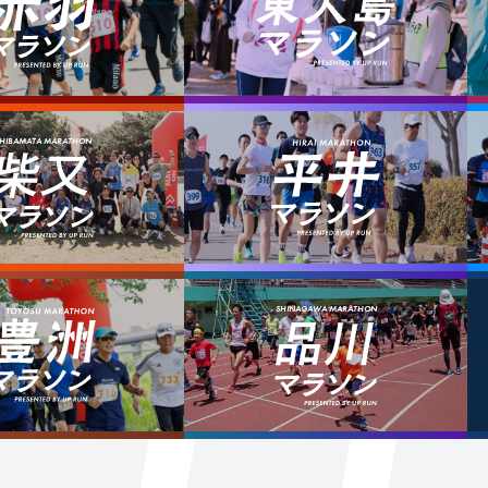
HIBAMATA MARATHON
柴又
SHINAGAWA MARATHON
品川