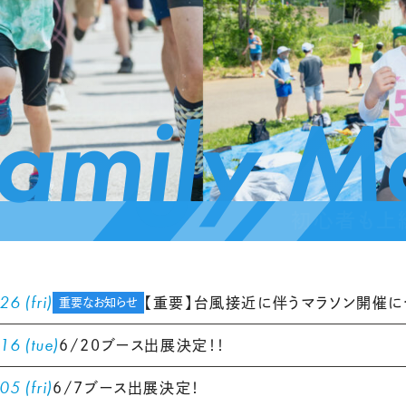
amily M
6 (fri)
【重要】台風接近に伴うマラソン開催に
重要なお知らせ
16 (tue)
6/20ブース出展決定！！
5 (fri)
6/7ブース出展決定！