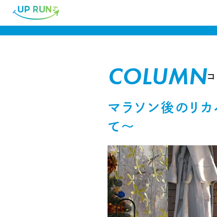
COLUMN
コ
マラソン後のリカ
て～