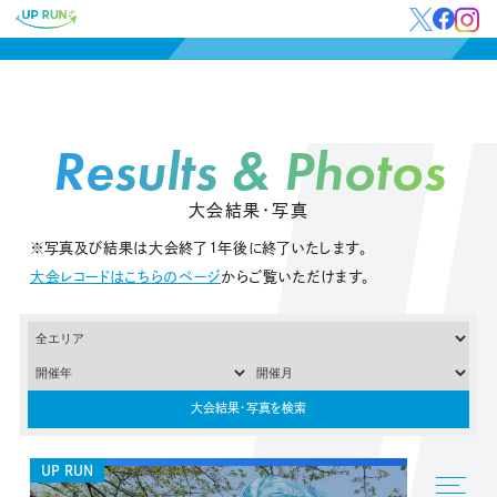
Results & Photos
大会結果・写真
※写真及び結果は大会終了1年後に終了いたします。
大会レコードはこちらのページ
からご覧いただけます。
UP RUN