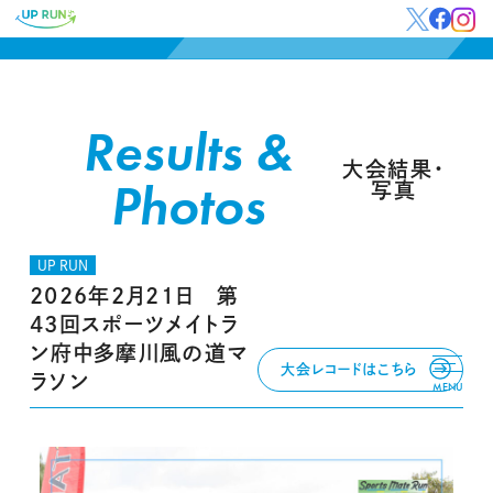
Results &
大会結果・
Photos
写真
UP RUN
2026年2月21日 第
43回スポーツメイトラ
ン府中多摩川風の道マ
大会レコードはこちら
ラソン
MENU