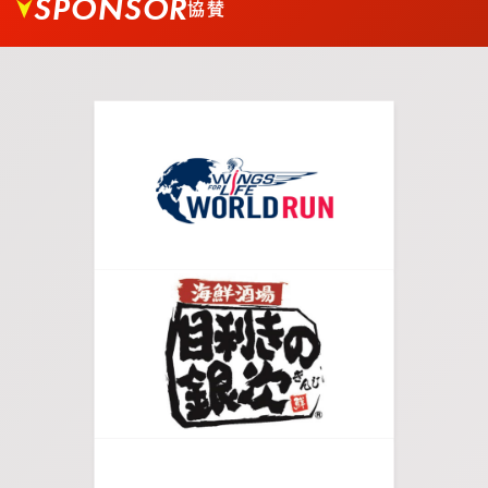
SPONSOR
協賛
03.
徒歩でお越しの場合、バス乗り場を過ぎて交差点
を矢印の方へ進みます。
04.
歩道を道なりにしばらく真っすぐ進みます。