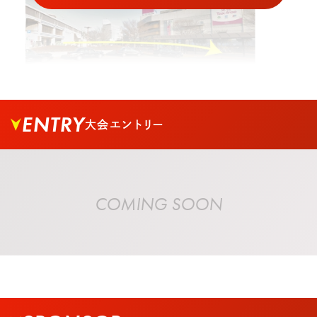
ENTRY
大会エントリー
02.
2番バス乗り場の方に進みます。※バスでお越し
の場合稲毛海岸入り口で下車します。
COMING SOON