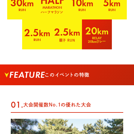
HALF
30
10
5
km
km
km
MARATHON
RUN
RUN
RUN
ハーフマラソン
20
2.5
2.5
km
km
km
RELAY
RUN
親子 RUN
20kmリレー
FEATURE
このイベントの特徴
01.
大会開催数No.1の優れた大会