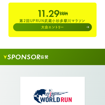
11.29
sun
2026
第2回UPRUN武蔵小杉多摩川マラソン
大会エントリー
05.
橋を上りましたら土手沿いを左折します。
SPONSOR
協賛