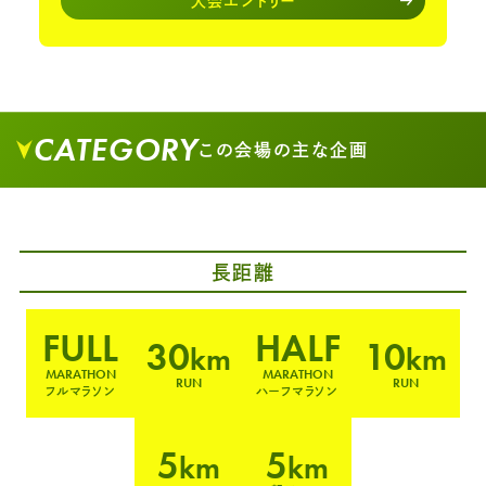
大会エントリー
CATEGORY
この会場の主な企画
長距離
FULL
HALF
30
10
km
km
MARATHON
MARATHON
RUN
RUN
フルマラソン
ハーフマラソン
5
5
km
km