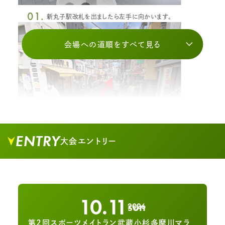
01.
新丸子駅改札を出ましたら左手に向かいます。
会場への道順をすべて見る
ENTRY
大会エントリー
02.
大通りへ向かって商店街をまっすぐ進みます。
10.11
sun
2026
第2回スポーツメイトラン武蔵小杉多摩川マラ