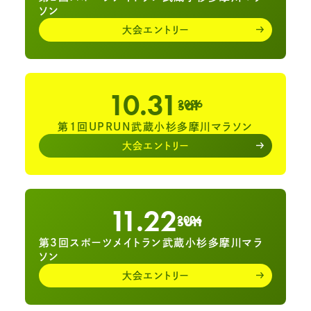
ソン
大会エントリー
03.
大通りに出ましたら左折して歩道をまっすぐ進み
ます。
10.31
sat
2026
第1回UPRUN武蔵小杉多摩川マラソン
大会エントリー
11.22
sun
2026
第3回スポーツメイトラン武蔵小杉多摩川マラ
ソン
04.
丸子橋が見えてきますのでそのまま橋に向かいま
大会エントリー
す。