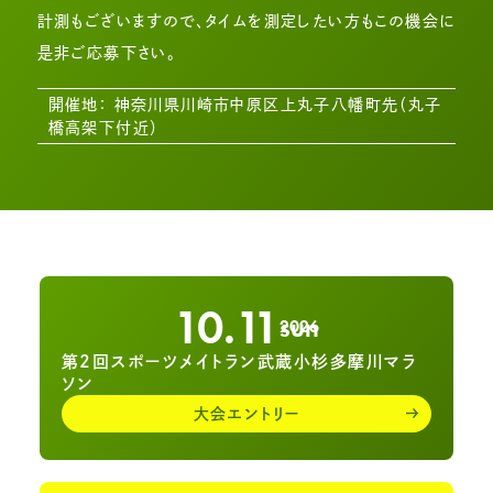
計測もございますので、タイムを測定したい方もこの機会に
是非ご応募下さい。
開催地： 神奈川県川崎市中原区上丸子八幡町先（丸子
橋高架下付近）
10.11
sun
2026
第2回スポーツメイトラン武蔵小杉多摩川マラ
ソン
大会エントリー