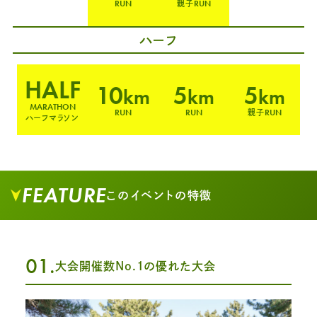
RUN
RUN
親子
ハーフ
HALF
10
5
5
km
km
km
MARATHON
RUN
RUN
RUN
親子
ハーフマラソン
FEATURE
このイベントの特徴
01.
大会開催数No.1の優れた大会