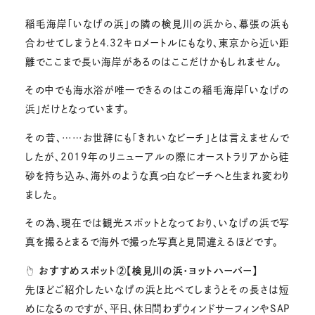
稲毛海岸「いなげの浜」の隣の検見川の浜から、幕張の浜も
合わせてしまうと4.32キロメートルにもなり、東京から近い距
離でここまで長い海岸があるのはここだけかもしれません。
その中でも海水浴が唯一できるのはこの稲毛海岸「いなげの
浜」だけとなっています。
その昔、……お世辞にも「きれいなビーチ」とは言えませんで
したが、2019年のリニューアルの際にオーストラリアから硅
砂を持ち込み、海外のような真っ白なビーチへと生まれ変わり
ました。
その為、現在では観光スポットとなっており、いなげの浜で写
真を撮るとまるで海外で撮った写真と見間違えるほどです。
☝
おすすめスポット②【検見川の浜・ヨットハーバー】
先ほどご紹介したいなげの浜と比べてしまうとその長さは短
めになるのですが、平日、休日問わずウィンドサーフィンやSAP