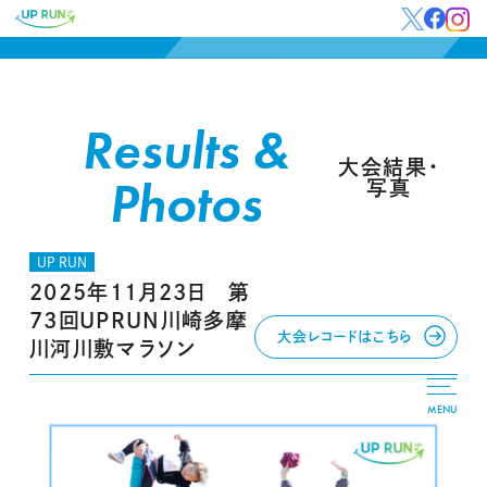
Results &
大会結果・
Photos
写真
UP RUN
2025年11月23日 第
73回UPRUN川崎多摩
大会レコードはこちら
川河川敷マラソン
MENU