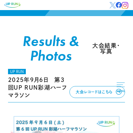
Results &
大会結果・
Photos
写真
UP RUN
2025年9月6日 第3
回UP RUN彩湖ハーフ
MENU
大会レコードはこちら
マラソン