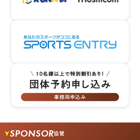
04.
横断歩道を渡り、右折します
SPONSOR
協賛