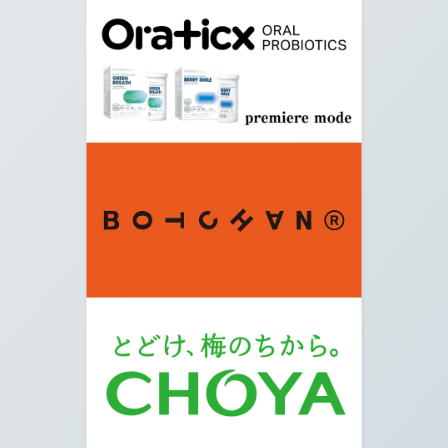
07.
橋の手前にある信号機名「鳥山大橋際」を右に曲
がります。
08.
写真の通りまっすぐ進みます。