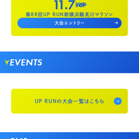
11.7
sat
2026
第88回UP RUN新横浜鶴見川マラソン
大会エントリー
EVENTS
UP RUNの大会一覧はこちら