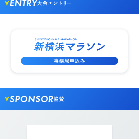
ENTRY
大会エントリー
02.
外に出ましたら突き当りを矢印方向の右へ進みま
す。
03.
突き当りを矢印方向の左へ進みます。
SPONSOR
協賛