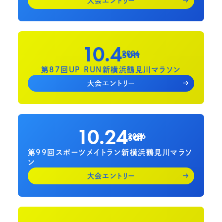
大会エントリー
10.4
sun
2026
第87回UP RUN新横浜鶴見川マラソン
大会エントリー
10.24
sat
2026
第99回スポーツメイトラン新横浜鶴見川マラソ
ン
大会エントリー