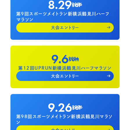
8.29
sat
2026
第9回スポーツメイトラン新横浜鶴見川ハーフ
マラソン
大会エントリー
9.6
sun
2026
第12回UPRUN新横浜鶴見川ハーフマラソン
大会エントリー
9.26
sat
2026
第98回スポーツメイトラン新横浜鶴見川マラソ
ン