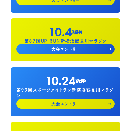
大会エントリー
10.4
sun
2026
第87回UP RUN新横浜鶴見川マラソン
大会エントリー
10.24
sat
2026
第99回スポーツメイトラン新横浜鶴見川マラソ
ン
大会エントリー