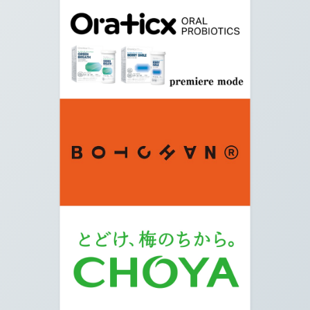
07.
橋の手前にある信号機名「鳥山大橋際」を右に曲
がります。
08.
写真の通りまっすぐ進みます。