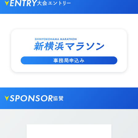
ENTRY
大会エントリー
02.
外に出ましたら突き当りを矢印方向の右へ進みま
す。
03.
突き当りを矢印方向の左へ進みます。
SPONSOR
協賛