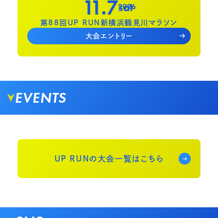
11.7
sat
2026
第88回UP RUN新横浜鶴見川マラソン
大会エントリー
EVENTS
UP RUNの大会一覧はこちら