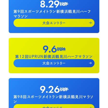
8.29
sat
2026
第9回スポーツメイトラン新横浜鶴見川ハーフ
マラソン
大会エントリー
9.6
sun
2026
第12回UPRUN新横浜鶴見川ハーフマラソン
大会エントリー
9.26
sat
2026
第98回スポーツメイトラン新横浜鶴見川マラソ
ン