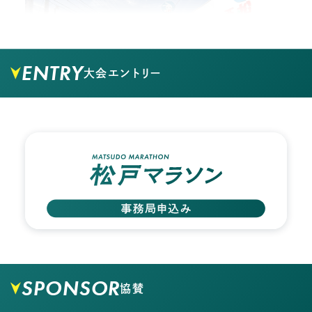
ENTRY
大会エントリー
02.
バス停からペットショップ方面へ歩き、1つ目の角
を左に曲がります
SPONSOR
協賛
03.
そのままずっと真っすぐ進みますと3分ほどで河川