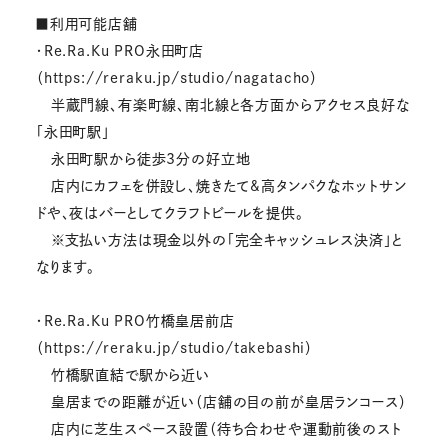
■利用可能店舗
・Re.Ra.Ku PRO永田町店
（https://reraku.jp/studio/nagatacho）
半蔵門線、有楽町線、南北線と各方面からアクセス良好な
「永田町駅」
永田町駅から徒歩3分の好立地
店内にカフェを併設し、焼きたて&高タンパクなホットサン
ドや、夜はバーとしてクラフトビールを提供。
※支払い方法は現金以外の「完全キャッシュレス決済」と
なります。
・Re.Ra.Ku PRO竹橋皇居前店
（https://reraku.jp/studio/takebashi）
竹橋駅直結で駅から近い
皇居までの距離が近い（店舗の目の前が皇居ランコース）
店内に芝生スペース設置（待ち合わせや運動前後のスト