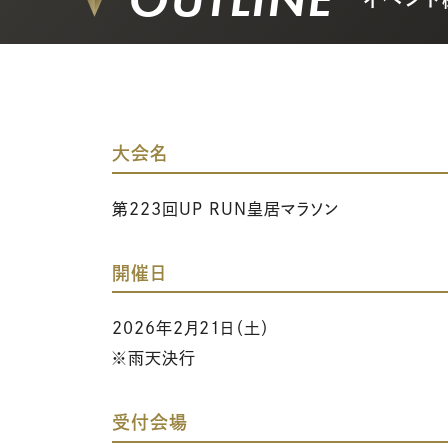
大会名
第223回UP RUN皇居マラソン
開催日
2026年2月21日（土）
※雨天決行
受付会場