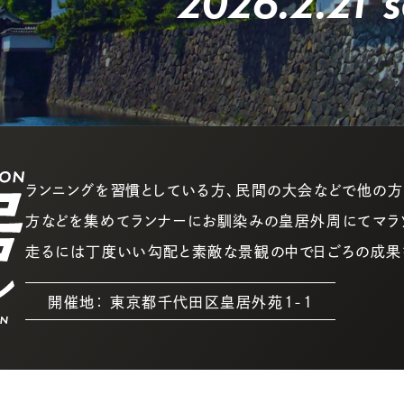
2026.2.21 s
ランニングを習慣としている方、民間の大会などで他の
方などを集めてランナーにお馴染みの皇居外周にてマラ
走るには丁度いい勾配と素敵な景観の中で日ごろの成果
開催地： 東京都千代田区皇居外苑1-1