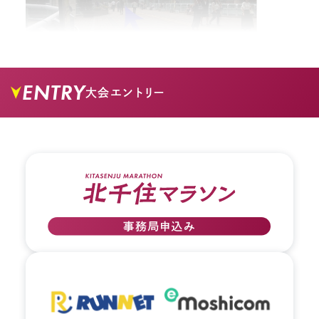
ENTRY
大会エントリー
02.
矢印の方向に進みます。右手にマルイのビルが見
えます。
03.
エスカレーターを降りて、矢印の方向に進み道に
入ります。