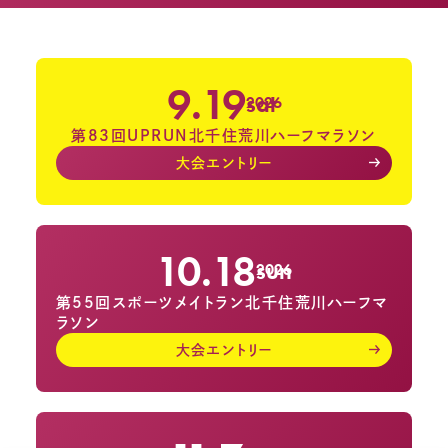
9.19
sat
2026
第83回UPRUN北千住荒川ハーフマラソン
大会エントリー
10.18
sun
2026
第55回スポーツメイトラン北千住荒川ハーフマ
ラソン
大会エントリー