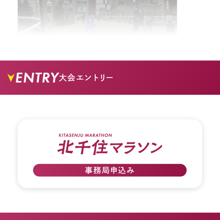
ENTRY
大会エントリー
02.
矢印の方向に進みます。右手にマルイのビルが見
えます。