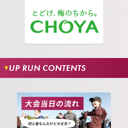
08.
スロープを登り、信号のない交差点を渡ると会場
が見えてきます。
UP RUN CONTENTS
09.
お疲れさまでした。虹の広場右手の常磐線高架下
横が会場となります。