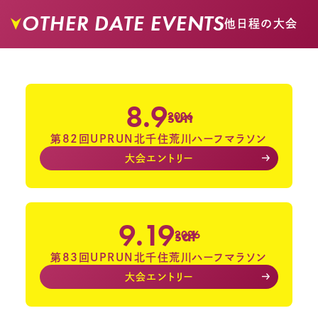
OTHER DATE EVENTS
他日程の大会
8.9
sun
2026
第82回UPRUN北千住荒川ハーフマラソン
大会エントリー
9.19
sat
2026
第83回UPRUN北千住荒川ハーフマラソン
大会エントリー