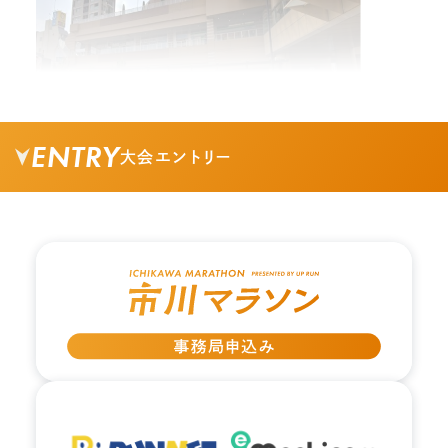
ENTRY
大会エントリー
02.
南口を出て矢印の方向に進みます。
03.
ヘアーカットのお店の間の通りを直進します。