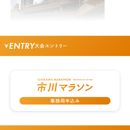
ENTRY
大会エントリー
02.
南口を出て矢印の方向に進みます。
03.
ヘアーカットのお店の間の通りを直進します。