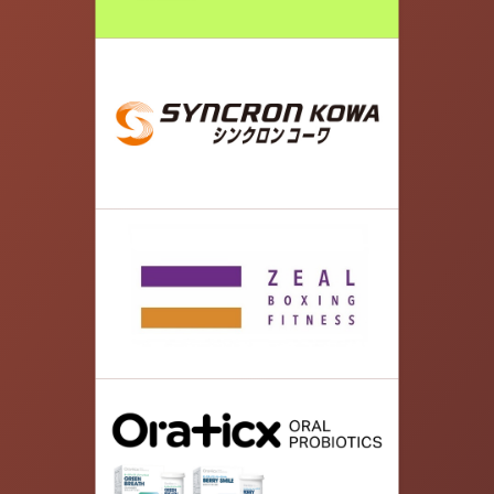
08.
' お 玉 湯 ' 【荷物預かり&お着替え】 ◉ 700円
入浴料込 ロッカーの予約ネットから可能になりま
した。