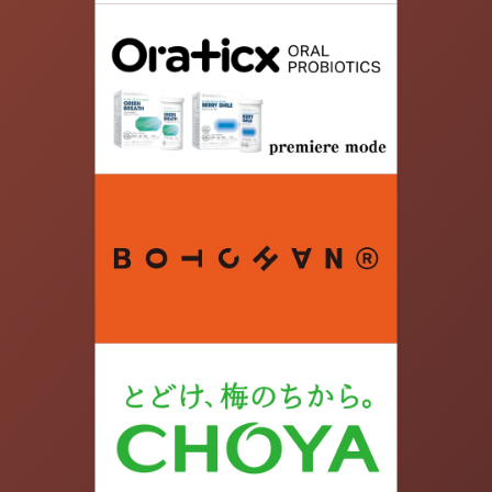
08.
' お 玉 湯 ' 【荷物預かり&お着替え】 ◉ 700円
入浴料込 ロッカーの予約ネットから可能になりま
した。