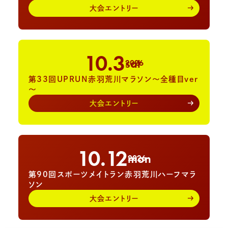
大会エントリー
10.3
sat
2026
第33回UPRUN赤羽荒川マラソン～全種目ver
～
大会エントリー
10.12
mon
2026
第90回スポーツメイトラン赤羽荒川ハーフマラ
ソン
大会エントリー