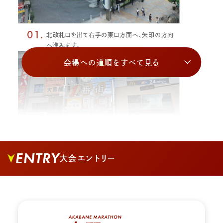
01.
北改札口を出て右手の東口方面へ、矢印の方向
へ進みます。
会場への道順をすべて見る
ENTRY
大会エントリー
02.
1番街商店街への道を入り、真っすぐ進みます。