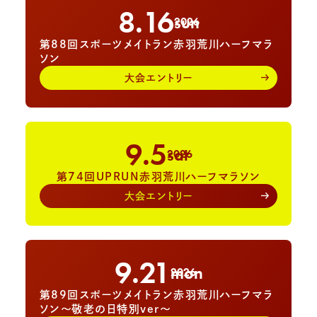
8.16
sun
2026
第88回スポーツメイトラン赤羽荒川ハーフマラ
ソン
大会エントリー
9.5
sat
2026
第74回UPRUN赤羽荒川ハーフマラソン
大会エントリー
9.21
mon
2026
第89回スポーツメイトラン赤羽荒川ハーフマラ
ソン～敬老の日特別ver～