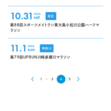
10.31
2026
sat
東京
第88回スポーツメイトラン東大島小松川公園ハーフマ
ラソン
11.1
2026
sun
神奈川
第79回UPRUN川崎多摩川マラソン
1
…
3
4
5