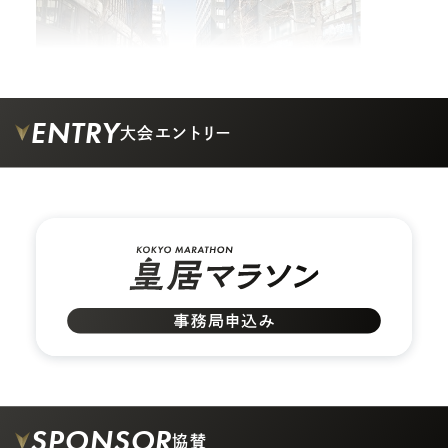
ENTRY
大会エントリー
02.
ビルの間の道を矢印の方向に真っすぐ進みます。
03.
大通りに出るまで真っすぐ進み、大通り沿いに左に
SPONSOR
協賛
曲がります。