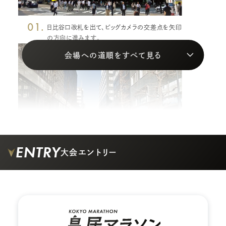
01.
日比谷口改札を出て、ビッグカメラの交差点を矢印
の方向に進みます。
会場への道順をすべて見る
ENTRY
大会エントリー
02.
ビルの間の道を矢印の方向に真っすぐ進みます。