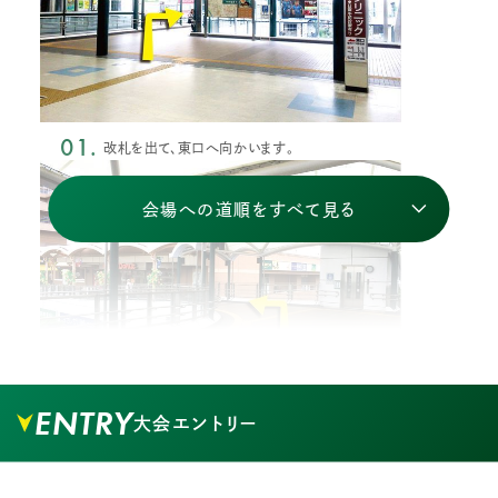
01.
改札を出て、東口へ向かいます。
会場への道順をすべて見る
ENTRY
大会エントリー
02.
歩道橋を矢印の方向に進みます。