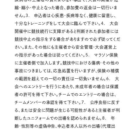
縮・縮小・中止となった場合、参加費の返金は一切行いま
せん。3. 申込者は心疾患・疾病等なく、健康に留意し、
十分なトレーニングをして大会に臨んで下さい。4. 大会
開催中に競技続行に支障があると判断された参加者には
競技中止の指示をする場合がありますので必ず従ってくだ
さい。また、その他にも主催者から安全管理・大会運営上
の指示があった場合は従ってください。5. マラソン保険
に主催者側で加入します。競技中における傷病・その他の
事故につきましては、応急処置を行いますが、保険の補償
の範囲を超えての一切の責任は一切負いません。6. 大
会へのエントリーを行うにあたり、未成年者の場合は保護
者の許可を得て下さい。チームでのエントリーの場合は、
チームメンバーの承認を得て下さい。7. 公序良俗に反す
る、または安全に問題が生じる可能性があると主催者が判
断したユニフォームでの出場を認められません。8. 年
齢・性別等の虚偽申告、申込者本人以外の出場（代理出