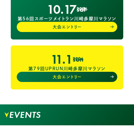
10.17
sat
2026
第56回スポーツメイトラン川崎多摩川マラソン
大会エントリー
11.1
sun
2026
第79回UPRUN川崎多摩川マラソン
大会エントリー
EVENTS