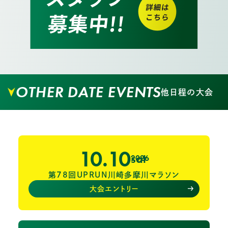
OTHER DATE EVENTS
他日程の大会
10.10
sat
2026
第78回UPRUN川崎多摩川マラソン
大会エントリー