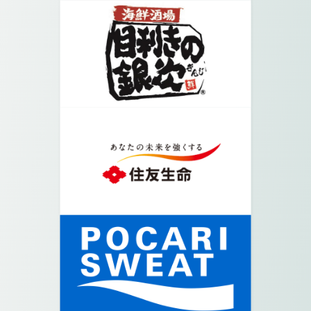
06.
次の交差点も越えて更に真っすぐ進みます。
07.
大きな交差点に出たら、矢印の方向に進み道に入
ります。