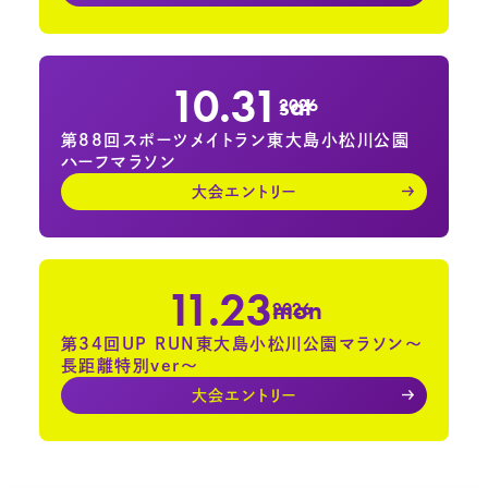
10.31
sat
2026
第88回スポーツメイトラン東大島小松川公園
ハーフマラソン
大会エントリー
11.23
mon
2026
第34回UP RUN東大島小松川公園マラソン～
長距離特別ver～
大会エントリー