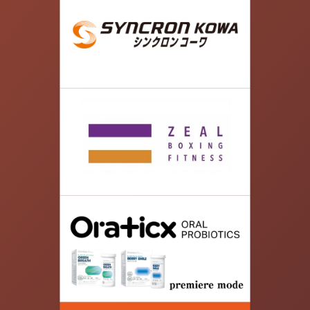
08.
' お 玉 湯 ' 【荷物預かり&お着替え】 ◉ 700円
入浴料込 ロッカーの予約ネットから可能になりま
した。